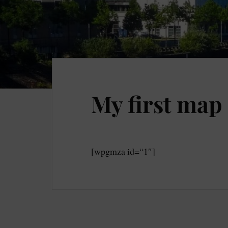
My first map
[wpgmza id=“1″]